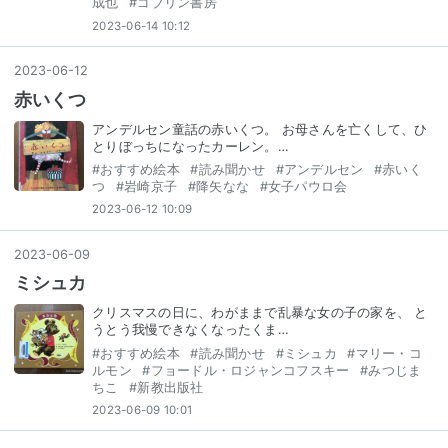
成也
#
ゴブリン書房
2023-06-14 10:12
2023
-
06
-
12
赤いくつ
アンデルセン童話の赤いくつ。 お母さんを亡くして、ひ
とりぼっちになったカーレン。…
#
おすすめ絵本
#
読み聞かせ
#
アンデルセン
#
赤いく
つ
#
岩崎京子
#
降矢なな
#
女子パウロ会
2023-06-12 10:09
2023
-
06
-
09
ミシュカ
クリスマスの日に、わがままで乱暴な女の子の家を、 と
うとう我慢できなくなったくま…
#
おすすめ絵本
#
読み聞かせ
#
ミシュカ
#
マリー・コ
ルモン
#
フョードル・ロジャンコフスキー
#
みつじま
ちこ
#
新教出版社
2023-06-09 10:01