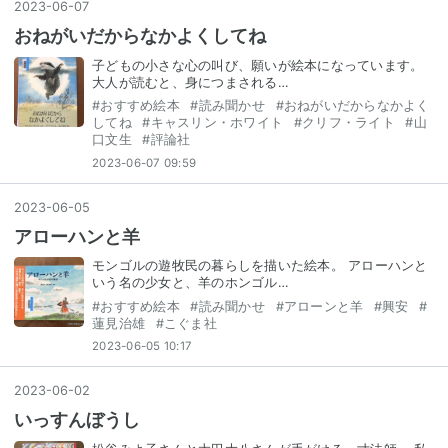
2023
-
06
-
07
おねがいだからなかよくしてね
子どもの小さな心の叫び、願いが絵本になっています。
大人が読むと、身につまされる…
#
おすすめ絵本
#
読み聞かせ
#
おねがいだからなかよく
してね
#
キャスリン・ホワイト
#
クリフ・ライト
#
山
口文生
#
評論社
2023-06-07 09:59
2023
-
06
-
05
アローハンと羊
モンゴルの遊牧民の暮らしを描いた絵本。 アローハンと
いう名の少女と、羊のホンゴル…
#
おすすめ絵本
#
読み聞かせ
#
アローンと羊
#
興安
#
蓮見治雄
#
こぐま社
2023-06-05 10:17
2023
-
06
-
02
いっすんぼうし