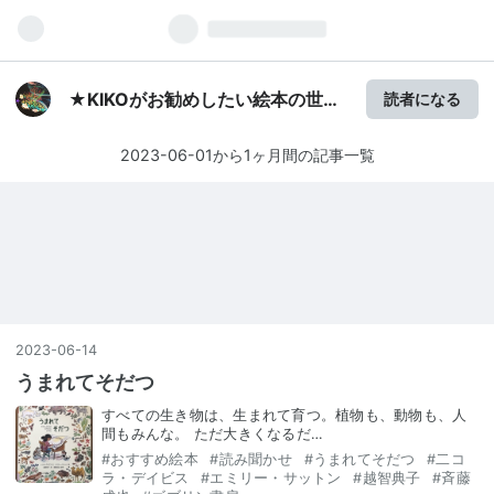
★KIKOがお勧めしたい絵本の世界
読者になる
★
2023-06-01から1ヶ月間の記事一覧
2023
-
06
-
14
うまれてそだつ
すべての生き物は、生まれて育つ。植物も、動物も、人
間もみんな。 ただ大きくなるだ…
#
おすすめ絵本
#
読み聞かせ
#
うまれてそだつ
#
二コ
ラ・デイビス
#
エミリー・サットン
#
越智典子
#
斉藤